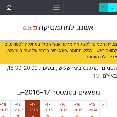
Home
ע
ℰ
אשנב למתמטיקה
Ical
Atom
רשימת תפוצה
מטרת הסמינר להציג את מחקר אנשי הסגל במחלקה לסטודנטים
לתואר ראשון. ככלל, החומר שיוצג יהיה ברמה של שנה ב ומעלה,
אבל כולם מוזמנים
הסמינר מתכנס בימי
שלישי
, בשעות
18:30-20:00
,
ב
אולם 101-
מפגשים בסמסטר
17–2016–ב
Previous
18–
18–
17–
17–
16–
16–
15–
«
2017–
2016–
2016–
2015–
2015–
2014–
(נוכחי)
ב
א
ב
א
ב
א
ב