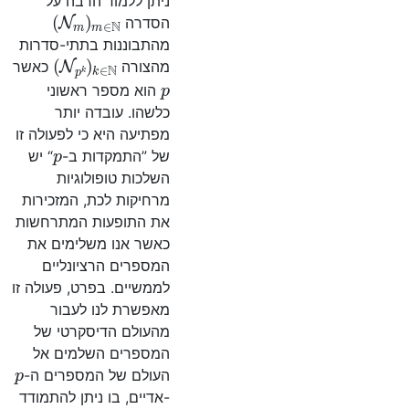
ניתן ללמוד הרבה על
m
∈
N
)
N
m
(
הסדרה
מהתבוננות בתתי-סדרות
k
∈
N
)
N
p
k
(
מהצורה
כאשר
p
הוא מספר ראשוני
כלשהו. עובדה יותר
מפתיעה היא כי לפעולה זו
p
של ”התמקדות ב-
“ יש
השלכות טופולוגיות
מרחיקות לכת, המזכירות
את התופעות המתרחשות
כאשר אנו משלימים את
המספרים הרציונליים
לממשיים. בפרט, פעולה זו
מאפשרת לנו לעבור
מהעולם הדיסקרטי של
המספרים השלמים אל
p
העולם של המספרים ה-
-אדיים, בו ניתן להתמודד