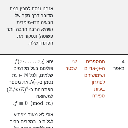
אנחנו ננסה להבין במה
מדובר דרך סקר של
הבעיה הדו-מימדית
(שהיא הרבה הרבה יותר
פשוטה) ונסקור את
הפתרון שלה.
f
(
x
1
,
…
,
x
d
)
4
המספרים
שי
יהא
p
באפר
ה-
-אדיים
שכטר
פולינום בעל מקדמים
m
∈
N
ושימושיהם
שלמים, ולכל
N
m
לפתרון
נסמן ב-
את מספר
d
)
Z
/
m
Z
(
בעיות
הפתרונות ב-
ספירה
למשוואה
f
≡
0
(
mod
m
)
.
אולי לא מאוד מפתיע
לגלות כי במקרים רבים