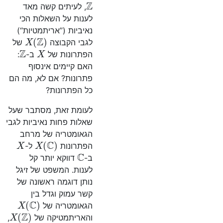
Z
, לעיתים קשה מאד
לענות על השאלות הכי
נאיביות (”אריתמטיות“)
X
(
Z
)
לגבי הקבוצה
של
Z
X
הפתרונות של
ב-
:
האם קיימים אינסוף
פתרונות? אם לא, מה הם
כל הפתרונות?
לעומת זאת, מסתבר שעל
שאלות פחות נאיביות לגבי
הגאומטריה של מרחב
X
X
(
C
)
הפתרונות
ל-
C
ב-
דווקא יותר קל
לענות. המשפט של זיגל
נותן דוגמה ראשונה של
קשר עמוק וגדל בין
X
(
C
)
הגאומטריה של
X
(
Z
)
והאריתמטיקה של
,