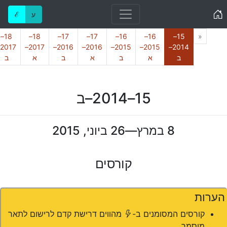
Home
ע
ℰ
Previous
18–
18–
17–
17–
16–
16–
15–
«
2017–
2016–
2016–
2015–
2015–
2014–
(נוכחי)
ב
א
ב
א
ב
א
ב
15–2014–ב
8 במרץ—26 ביוני, 2015
קורסים
הערות
(*)
קורסים המסומנים ב-
מהווים דרישת קדם לרישום לתאר
מוסמך