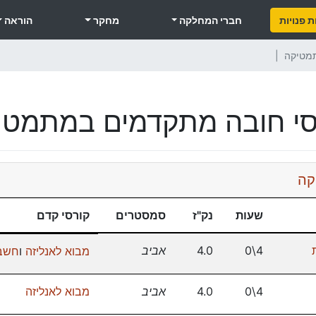
 פנויות
חברי המחלקה
מחקר
הוראה
תמטיקה
סי חובה מתקדמים במתמטי
קה
שעות
נק"ז
סמסטרים
קורסי קדם
4\0
4.0
אביב
מבוא לאנליזה
ו
חשבו
4\0
4.0
אביב
מבוא לאנליזה