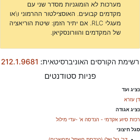
מערכות לא הומוגניות מסדר שני עם
מקדמים קבועים. האוסצילטור ההרמוני ו\או
מעגלי RLC. אם יתיר הזמן: שיטת הוריאציה
של המקדמים והוורונסקיאן.
רשימת הקורסים האוניברסיטאית:
212.1.9681
פניות סטודנטים
נציג ועד
דן עזרא
נציג אגודה
רכזת סיוע אקדמי - הנדסה א‘ -עדי מילול
סגל חיצוני
דר‘ גיל שלו
(
הנדסת חשמל ומחשבים
)