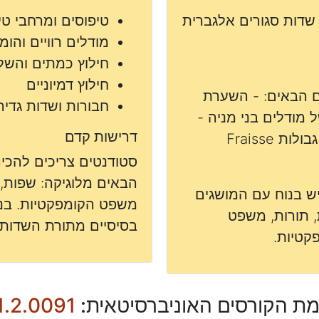
שדות סגורים אלגברית
טיפוסים ומרחבי טי
מודלים רוויים והומו
חילוץ כמתים והשל
חילוץ דמיוניים
ים הבאים: - השערת
חבורות ושדות גדיר
V והניתוח של Morley של מודלים בני מניה -
דרישות קדם
ת Fraisse
סטודנטים צריכים להכיר
הבאים מלוגיקה: שפות, 
יש בנוח עם המושגים
משפט הקומפקטיות. בנו
, תורות, משפט
בסיסיים מתורת השדות, 
קטיות.
ת הקורסים האוניברסיטאית:
1.2.0091