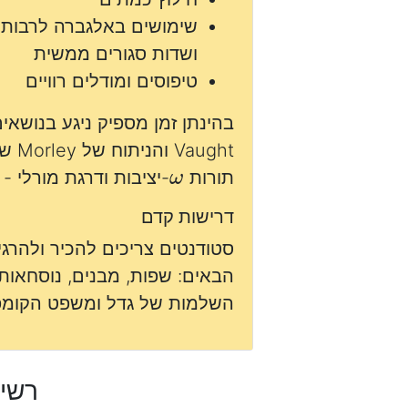
שימושים באלגברה לרבות 
ושדות סגורים ממשית
טיפוסים ומודלים רוויים
בהינתן זמן מספיק ניגע בנושא
aught
ω
תורות
-יציבות ודרגת מורלי - גבולו
דרישות קדם
סטודנטים צריכים להכיר ולהרג
הבאים: שפות, מבנים, נוסחאות
השלמות של גדל ומשפט הקומפ
רשימ