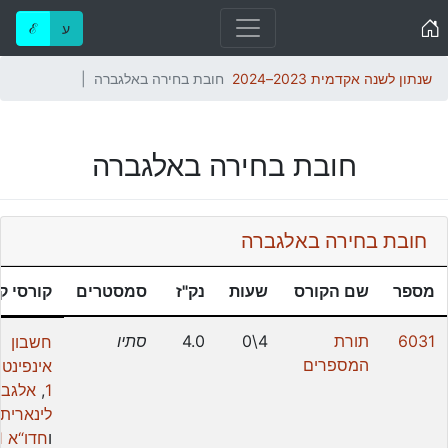
Home
ע
ℰ
שנתון לשנה אקדמית 2023–2024
חובת בחירה באלגברה
חובת בחירה באלגברה
חובת בחירה באלגברה
מספר
שם הקורס
שעות
נק"ז
סמסטרים
קורסי ק
6031
תורת
4\0
4.0
סתיו
חשבון
המספרים
אינפינטס
1
,
אלגב
לינארית 1
ו
חדו