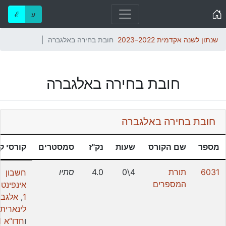
Home
ע
ℰ
שנתון לשנה אקדמית 2022–2023
חובת בחירה באלגברה
חובת בחירה באלגברה
חובת בחירה באלגברה
מספר
שם הקורס
שעות
נק"ז
סמסטרים
קורסי ק
6031
תורת
4\0
4.0
סתיו
חשבון
המספרים
אינפינטס
1
,
אלגב
לינארית 1
ו
חדו