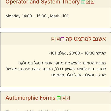
Ical
Atom
Pdf
Operator and System Theory
Monday 14:00 – 15:00 ,
Math -101
Pdf
Atom
Ical
אשנב למתמטיקה
שלישי 18:30 – 20:00 ,
אולם 101-
מטרת הסמינר להציג את מחקר אנשי הסגל במחלקה
לסטודנטים לתואר ראשון. ככלל, החומר שיוצג יהיה ברמה של
שנה ב ומעלה, אבל כולם מוזמנים
Ical
Atom
Pdf
Automorphic Forms