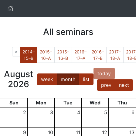
Home
All seminars
Previous
«
2014–
2015–
2015–
2016–
2016–
2017–
2017
(Current)
15–B
16–A
16–B
17–A
17–B
18–A
18–
August
today
week
month
list
2026
prev
next
Sun
Mon
Tue
Wed
Thu
2
3
4
5
6
9
10
11
12
13