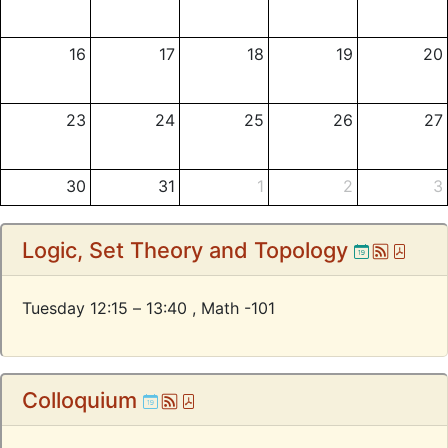
16
17
18
19
20
23
24
25
26
27
30
31
1
2
3
Ical
Atom
Pdf
Logic, Set Theory and Topology
6
7
8
9
10
Tuesday 12:15 – 13:40 ,
Math -101
Ical
Atom
Pdf
Colloquium