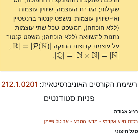
הרכבת פונקציות והפונקציה ההפוכה; יחסי
שקילות; הגדרת העוצמה, שיוויון עוצמות
ואי-שיוויון עוצמות; משפט קנטור ברנשטיין
(ללא הוכחה), המשפט שכל שתי עוצמות
נתנות להשוואה (ללא הוכחה); משפט קנטור
|
)
R
|
=
|
P
(
N
|
על עוצמת קבוצות החזקה
,
|
Q
|
=
|
N
×
N
|
=
|
N
|
.
רשימת הקורסים האוניברסיטאית:
212.1.0201
פניות סטודנטים
נציג אגודה
רכזת סיוע אקדמי - מדעי הטבע - אביטל פיימן
סגל חיצוני