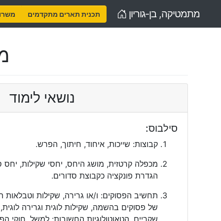
Home
מתמטיקה, בן-גוריון
תכנית תארים מתקדמים
משרות
מב
נושאי לימוד
סילבוס:
קבוצות: שייכות, איחוד, חיתוך, הפרש.
מכפלה קרטזית, מושג היחס, יחסי שקילות, יחס סד
הגדרת פונקציה כקבוצת סדורים.
תחשיב הפסוקים: ו/או גרירה, שקילות וטבלאות
של פסוקים בהשמה, שקילות לוגית וגרירה לוגית, 
שקריים, הטאוטולוגיות החשובות: למשל, חוקי הפיל