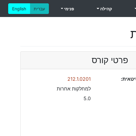
קהילה
פנימי
עברית
English
ת
פרטי קורס
טאית:
212.1.0201
למחלקות אחרות
5.0