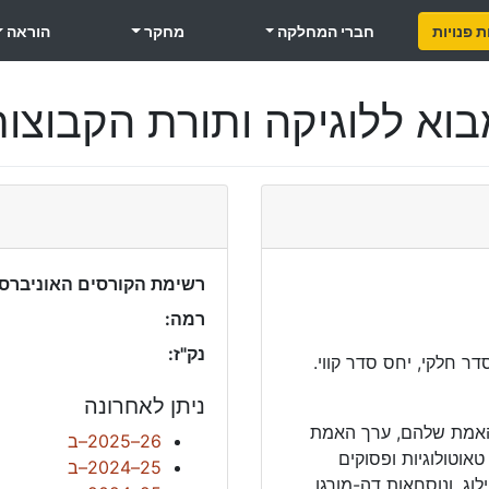
 פנויות
חברי המחלקה
מחקר
הוראה
וא ללוגיקה ותורת הקבוצו
רשימת הקורסים האוניברסי
רמה:
נק"ז:
ר חלקי, יחס סדר קווי.
ניתן לאחרונה
 האמת שלהם, ערך האמת
26–2025–ב
טאוטולוגיות ופסוקים
25–2024–ב
וג, ונוסחאות דה-מורגן.