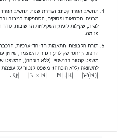
תחשיב הפרדיקטים: הגדרת שפת תחשיב הפרדיק
מבנים; נוסחאות ופסוקים; הסתפקות במבנה ובהש
לוגית, שקילות לוגית; השקילויות החשובות, סדר
פנימה.
תורת הקבוצות: התאמות חד-חד-ערכיות, הרכבת פ
ההפוכה; יחסי שקילות; הגדרת העוצמה, שיוויון עוצמ
משפט קנטור ברנשטיין (ללא הוכחה), המשפט שכ
להשוואה (ללא הוכחה); משפט קנטור על עוצמת 
|
Q
|
=
|
N
×
N
|
=
|
N
|
|
R
|
=
|
P
(
N
)
|
.
,