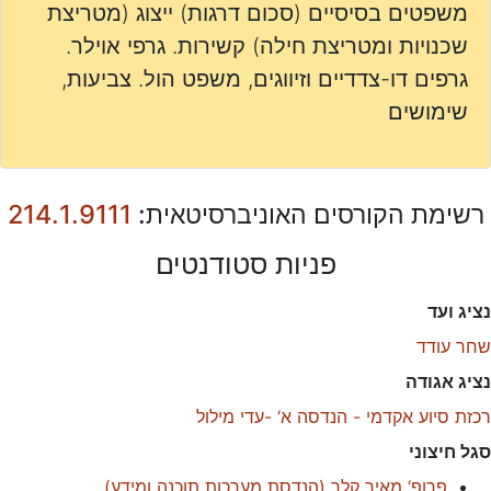
משפטים בסיסיים (סכום דרגות) ייצוג (מטריצת
שכנויות ומטריצת חילה) קשירות. גרפי אוילר.
גרפים דו-צדדיים וזיווגים, משפט הול. צביעות,
שימושים
רשימת הקורסים האוניברסיטאית:
214.1.9111
פניות סטודנטים
נציג ועד
שחר עודד
נציג אגודה
רכזת סיוע אקדמי - הנדסה א‘ -עדי מילול
סגל חיצוני
פרופ‘ מאיר קלך
(
הנדסת מערכות תוכנה ומידע
)