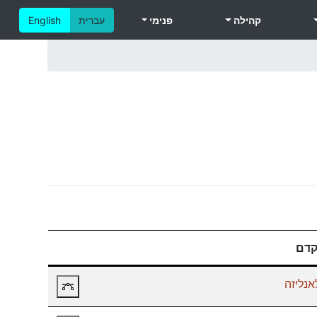
קהילה
פנימי
עברית
English
קדם
אנליזה
תרשים קורסי