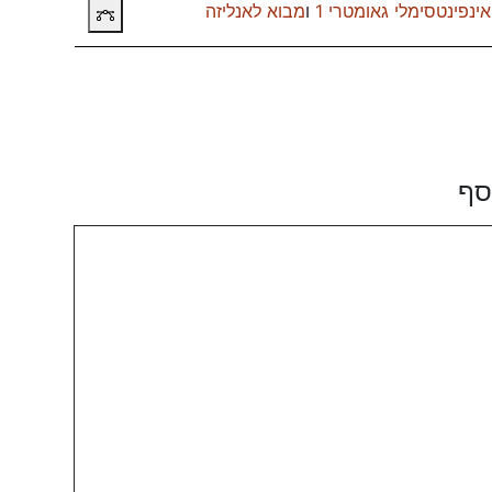
ינפינטסימלי גאומטרי 1
ו
מבוא לאנליזה
תרשים קורסי
סף