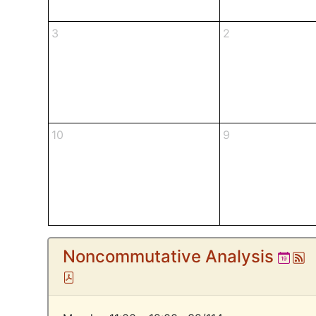
3
2
10
9
Noncommutative Analysis
Ical
A
Pdf