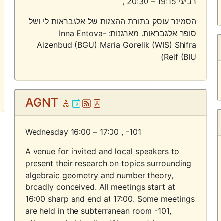
רביעי 19:15 – 20:30 ,
הסמינר עוסק בתורת ההצגות של אלגבראות לי ושל
סופר אלגבראות. מארגנות: Inna Entova-
Aizenbud (BGU) Maria Gorelik (WIS) Shifra
Reif (BIU)
AGNT
Online
Ical
Atom
Pdf
Wednesday 16:00 – 17:00 ,
-101
A venue for invited and local speakers to
present their research on topics surrounding
algebraic geometry and number theory,
broadly conceived. All meetings start at
16:00 sharp and end at 17:00. Some meetings
are held in the subterranean room -101,