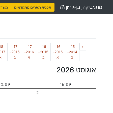
Home
מתמטיקה, בן-גוריון
תכנית תארים מתקדמים
משרות
Previous
17–
17–
16–
16–
15–
«
2016–
2016–
2015–
2015–
2014–
ב
א
ב
א
ב
א
אוגוסט 2026
יום א׳
יום ב׳
2