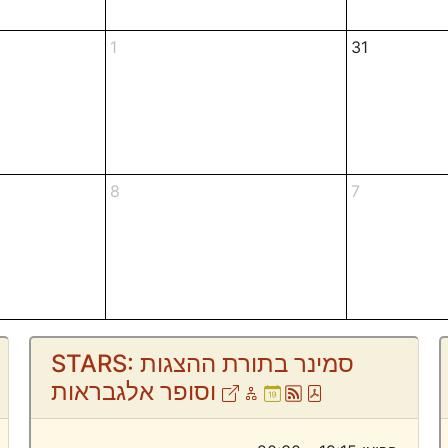
1
31
8
7
STARS: סמינר בתורת ההצגות
tom
Pdf
Atom
Ical
Online
External
וסופר אלגבראות