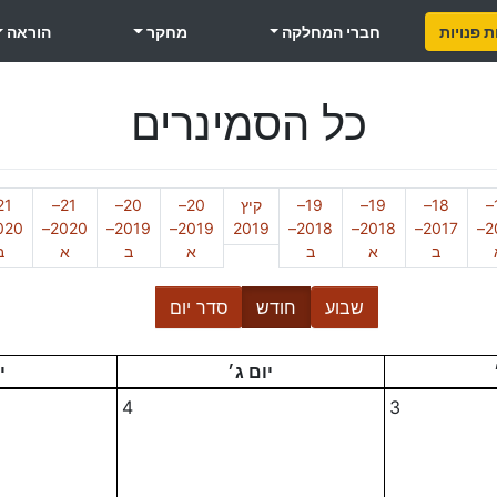
 פנויות
חברי המחלקה
מחקר
הוראה
כל הסמינרים
18–
18–
19–
19–
קיץ
20–
20–
21–
2020–
2019–
2019–
2019
2018–
2018–
2017–
2017–
ב
א
ב
א
ב
א
ב
שבוע
חודש
סדר יום
יום ג׳
י
4
3