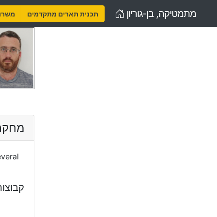
Home
מתמטיקה, בן-גוריון
תכנית תארים מתקדמים
משרות
מחקר
everal
קבוצו