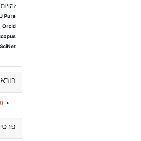
זהויות
U Pure
Orcid
Scopus
SciNet
הוראה
נו
פרטי