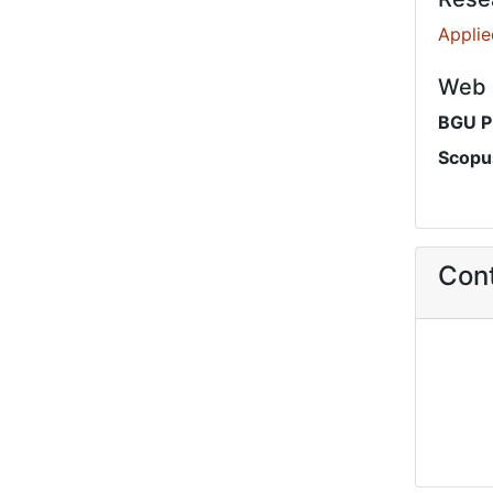
Applie
Web I
BGU P
Scopu
Cont