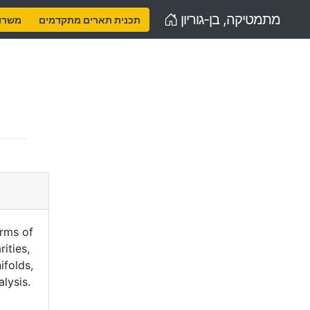
Home
מתמטיקה, בן-גוריון
תכנית תארים מתקדמים
משרות
orms of
ities,
ifolds,
alysis.