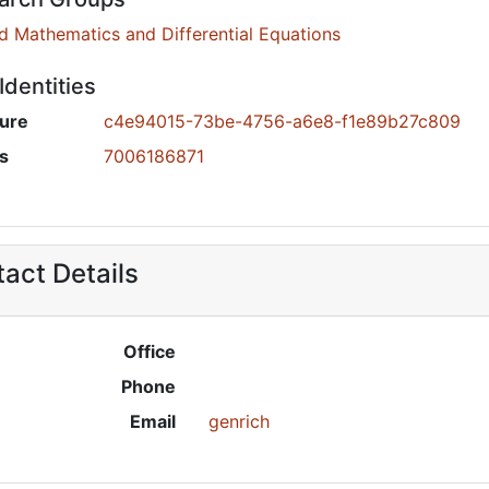
d Mathematics and Differential Equations
dentities
ure
c4e94015-73be-4756-a6e8-f1e89b27c809
s
7006186871
act Details
Office
Phone
Email
genrich