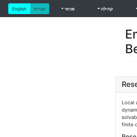
קהילה
פנימי
עברית
English
E
Be
Res
Local 
dynami
solvab
finite
Rese