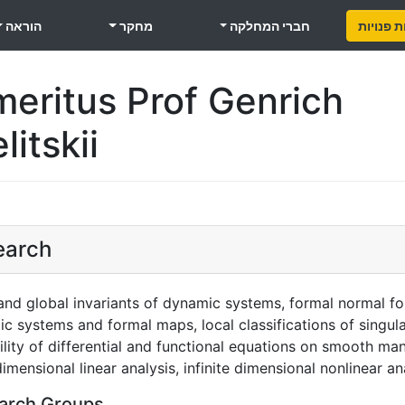
 פנויות
חברי המחלקה
מחקר
הוראה
meritus Prof Genrich
litskii
earch
and global invariants of dynamic systems, formal normal f
c systems and formal maps, local classifications of singular
ility of differential and functional equations on smooth man
 dimensional linear analysis, infinite dimensional nonlinear an
arch Groups