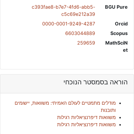
c393fae8-b7e7-4fd6-abb5-
BGU Pure
c5c69e212a39
0000-0001-9249-4287
Orcid
6603044889
Scopus
259659
MathSciN
et
הוראה בסמסטר הנוכחי
מודלים מתמטיים לעולם האמיתי: משוואות, יישומים
ותובנות
משוואות דיפרנציאליות רגילות
משוואות דיפרנציאליות רגילות