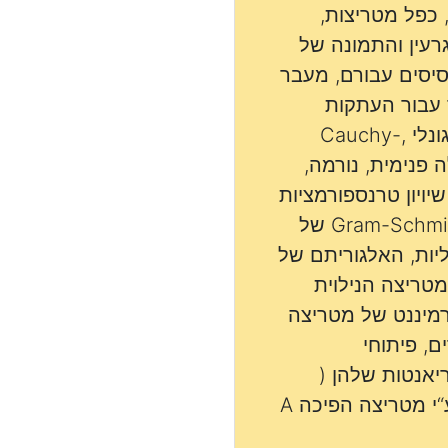
 כפל מטריצות,
רעין והתמונה של
סיסים עבורם, מעבר
 עבור העתקות
לינאריות המשלים האורתוגונלי ,Cauchy-
מכפלה פנימית, נורמה,
שיויון טרנספורמציות
אורתוגונליות ומטריצות ,Gram-Schmidt של
יות, האלגוריתם של
גונליות. , Laplace המטריצה הנילוית
Laplace . הדטרמיננט של מטריצה
ם, פיתוחי
ריאנטות שלהן (
הדטרמיננט והעכבה). ,P ע“י מטריצה הפיכה A