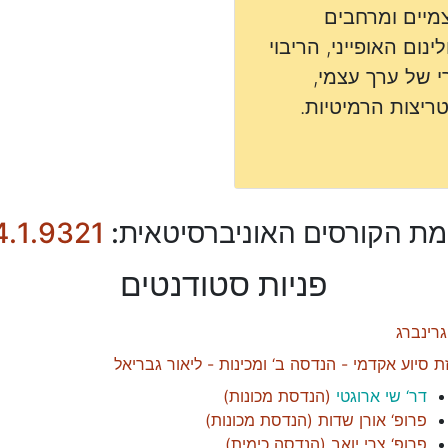
צמיים ומרחבים
לינום האופייני, הריבוי
י של ערך עצמי,
יצות הרמיטיות.
מת הקורסים האוניברסיטאית:
4.1.9321
פניות סטודנטים
גרינברג
ת סיוע אקדמי - הנדסה ב‘ ומכינות - ליאור גבריאל
דר‘ שי ארוגטי
(
הנדסת מכונות
)
פרופ‘ אורן שדות
(
הנדסת מכונות
)
פרופ‘ צרי יואב
(
הנדסה כימית
)