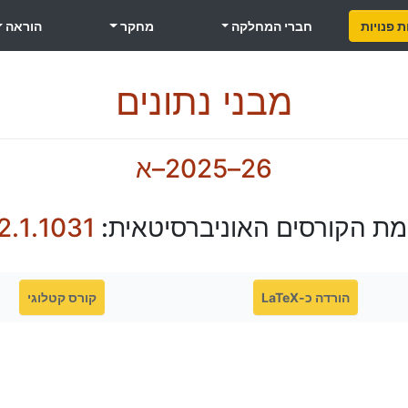
 פנויות
חברי המחלקה
מחקר
הוראה
מבני נתונים
26–2025–א
מת הקורסים האוניברסיטאית:
2.1.1031
הורדה כ-LaTeX
קורס קטלוגי