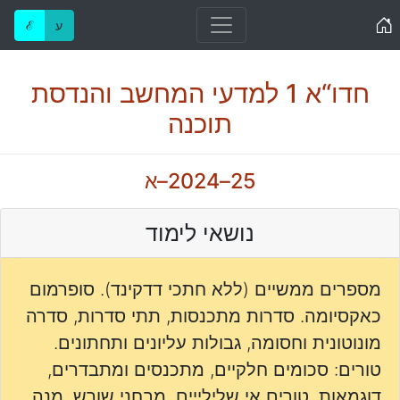
Home
ע
ℰ
חדו“א 1 למדעי המחשב והנדסת
תוכנה
25–2024–א
נושאי לימוד
מספרים ממשיים (ללא חתכי דדקינד). סופרמום
כאקסיומה. סדרות מתכנסות, תתי סדרות, סדרה
מונוטונית וחסומה, גבולות עליונים ותחתונים.
טורים: סכומים חלקיים, מתכנסים ומתבדרים,
דוגמאות, טורים אי שלילייים, מבחני שורש, מנה,