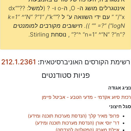
אינטגרלים מושג ה- O, ה-o ו- ? (למשל: ??“dx“
/“x“ ” עם ידי השוואה ע“ ל ?
”k=1“ ^“N“ ?“1“ /“k“
” =?“ (”logN“ )). חישובים מקורבים למומנטים
?
”n=1“ ^“N“ ?“n“ ^“?“ , נוסחת Stirling.
רשימת הקורסים האוניברסיטאית:
212.1.2361
פניות סטודנטים
נציג אגודה
רכזת סיוע אקדמי - מדעי הטבע - אביטל פיימן
סגל חיצוני
פרופ‘ מאיר קלך
(
הנדסת מערכות תוכנה ומידע
)
דר‘ יוסי אורן
(
הנדסת מערכות תוכנה ומידע
)
איילת מארק
(
הפקולטה להנדסה
)