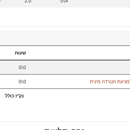
4\0
2.0
ס
שעות
0\0
מניעת הטרדה מינית
0\0
נק"ז כולל