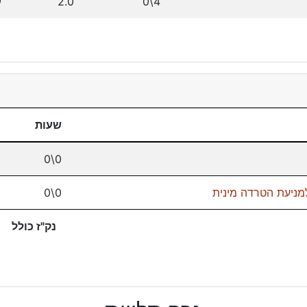
4\0
2.0
ס
שעות
0\0
מניעת הטרדה מינית
0\0
נק"ז כולל