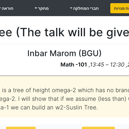
 פנויות
חברי המחלקה
מחקר
הוראה
ee (The talk will be giv
Inbar Marom
(
BGU
)
Math -101
,
 is a tree of height omega-2 which has no bran
ega-2. I will show that if we assume (less tha
a-1 we can build an w2-Suslin Tree.