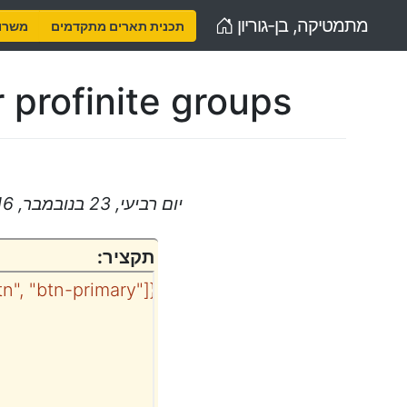
Home
מתמטיקה, בן-גוריון
תכנית תארים מתקדמים
משרות
 profinite groups
יום רביעי, 23 בנובמבר, 2016, 15:10 – 16:30
תקציר:
{class: ["btn", "btn-primary"]}