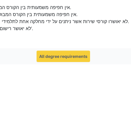
אין חפיפה משמעותית בין הקורס המבוקש לבין קורס אשר ניתן ע”י המחלקה למתמטיקה.
אין חפיפה משמעותית בין הקורס המבוקש לבין קורס אחר בתכנית הלימודים של התלמיד/ה.
לא יאושרו קורסי שירות אשר ניתנים על ידי מחלקה אחת לתלמידי מחלקה אחרת, למעט אם ישנה הצדקה מיוחדת לכך.
לא יאושר רישום לקורסים במסגרת זו במהלך סמסטר א’ של שנה א’.
All degree requirements