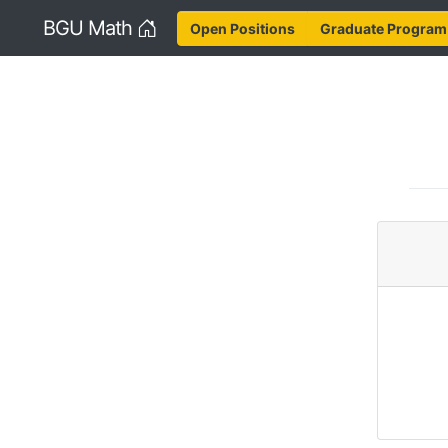
Home
BGU Math
Open Positions
Graduate Program